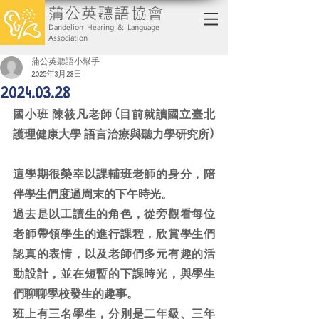
蒲公英聽語協會
Dandelion Hearing & Language
Association
蒲公英聽語小幫手
2025年3月28日
2024.03.28
國小班 陳筱凡老師 (目前就讀國立臺北
護理健康大學 語言治療與聽力學研究所)
這學期很榮幸以課輔班老師的身分，陪
伴學生們度過周末的下午時光。
過去是以工讀生的角色，從旁觀看每位
老師帶領學生的進行課程，欣賞學生們
認真的表情，以及老師們多元有趣的活
動設計，並在短暫的下課時光，與學生
們聊聊學校發生的趣事。
班上有三名學生，分別是二年級、三年