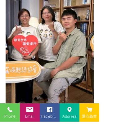
Phone
Email
Facebook
Address
愛心義賣