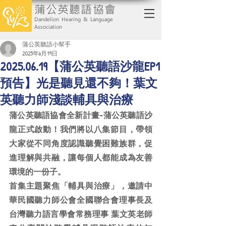
蒲公英聽語協會
Dandelion Hearing & Language
Association
蒲公英聽語小幫手
2025年6月19日
2025.06.19【蒲公英聽語沙龍EP1
預告】光是聽見還不夠！葉文
英聽力師淺談輔具與治療
蒲公英聽語協會全新計畫-蒲公英聽語沙
龍正式啟動！我們將以八集節目，帶領
大家從不同角度認識聽覺困難族群，促
進理解與共融，讓每個人都能成為友善
環境的一份子。
首集主題聚焦「輔具與治療」，邀請中
華民國聽力師公會全國聯合會理事長及
台灣聽力語言學會常務理事 葉文英老師