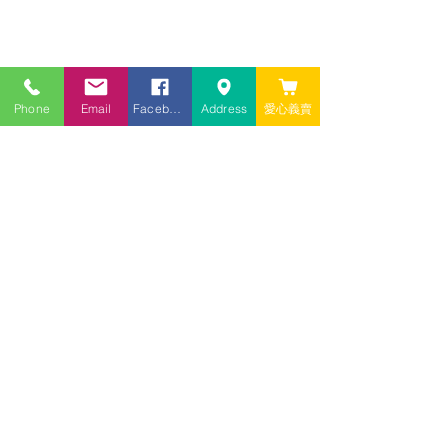
Phone
Email
Facebook
Address
愛心義賣