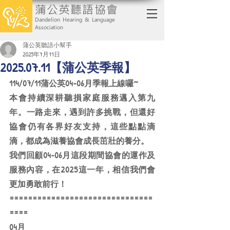
蒲公英聽語協會
Dandelion Hearing & Language
Association
蒲公英聽語小幫手
2025年7月11日
2025.07.11【蒲公英季報】
114/07/11蒲公英04-06月季報上線囉~
本會持續深耕聽損家庭服務邁入第九
年。一路走來，遇到許多挑戰，但還好
協會仍有各界好友支持，這些點點滴
滴，都成為滋養協會成長茁壯的養分。
我們回顧04-06月這段期間協會的運作及
服務內容，在2025這一年，相信我們會
更加勇敢前行！
===============================
====
04月