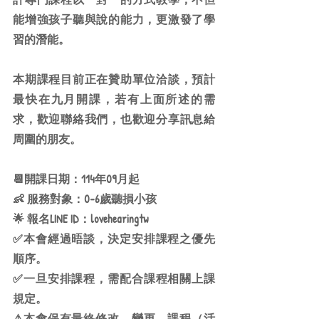
能增強孩子聽與說的能力，更激發了學
習的潛能。
本期課程目前正在贊助單位洽談，預計
最快在九月開課，若有上面所述的需
求，歡迎聯絡我們，也歡迎分享訊息給
周圍的朋友。
📆開課日期：114年09月起
👶 服務對象：0-6歲聽損小孩
🌟 報名LINE ID：lovehearingtw
✅本會經過晤談，決定安排課程之優先
順序。
✅一旦安排課程，需配合課程相關上課
規定。
⚠本會保有最終修改、變更、課程（活