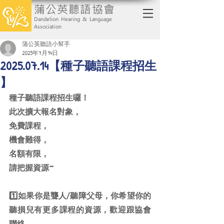
蒲公英聽語協會
Dandelion Hearing & Language
Association
蒲公英聽語小幫手
2025年7月14日
2025.07.14【種子聽語課程招生
】
種子聽語課程招生囉！
此次擴大報名對象，
免費課程，
機會難得，
名額有限，
請把握資源~
1️⃣如果你是聾人/聽障父母，你希望你的
聽損兒有更多課程的資源，歡迎跟協會
聯絡。