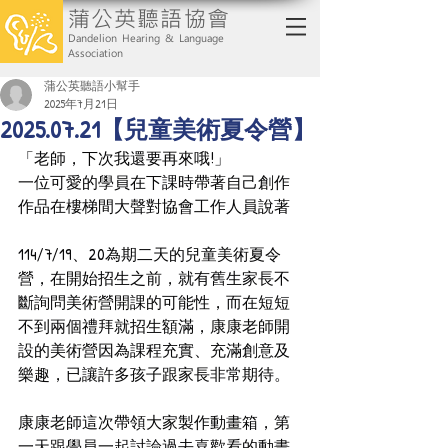
蒲公英聽語協會
Dandelion Hearing & Language
Association
蒲公英聽語小幫手
2025年7月21日
2025.07.21【兒童美術夏令營】
「老師，下次我還要再來哦!」
一位可愛的學員在下課時帶著自己創作
作品在樓梯間大聲對協會工作人員說著
114/7/19、20為期二天的兒童美術夏令
營，在開始招生之前，就有舊生家長不
斷詢問美術營開課的可能性，而在短短
不到兩個禮拜就招生額滿，康康老師開
設的美術營因為課程充實、充滿創意及
樂趣，已讓許多孩子跟家長非常期待。
康康老師這次帶領大家製作動畫箱，第
一天跟學員一起討論過去喜歡看的動畫