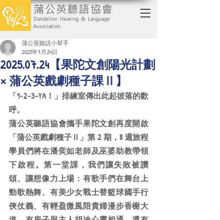
蒲公英聽語協會
Dandelion Hearing & Language
Association
蒲公英聽語小幫手
2025年7月24日
2025.07.24【果陀文創陽光計劃
× 蒲公英戲劇種子課Ⅱ】
「1-2-3-YA！」排練室傳出此起彼落的歡
呼。
蒲公英聽語協會攜手果陀文創再度開啟
「蒲公英戲劇種子Ⅱ」第 2 期，8 週旅程
學員們將在潘奕如老師及巫婆助教帶領
下啟程。第一堂課，我們讓失敗被讚
頌、讓想像力上場：有歌手們在舞台上
勁歌熱舞、有美少女戰士替籃球國手行
俠仗義、有輕盈微風陪貴婦漫步香榭大
道，有房子與主人胡迪心靈相通、還有