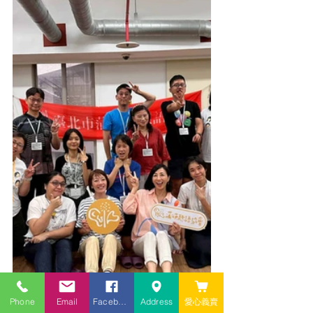
Phone
Email
Facebook
Address
愛心義賣