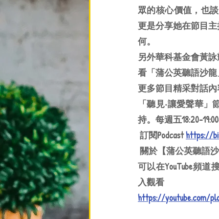
眾的核心價值，也談
更是分享她在節目主
何。
另外華科基金會黃詠
看「蒲公英聽語沙龍
更多節目精采對話內
「聽見‧讓愛聲華」
持。每週五18:20-19
 訂閱Podcast 
https://b
 關於【蒲公英聽語
可以在YouTub
入觀看
https://youtube.com/pla