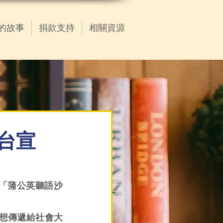
的故事
捐款支持
相關資源
電台宣
宣傳「蒲公英聽語沙
想傳遞給社會大