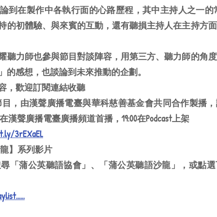
論到在製作中各執行面的心路歷程，其中主持人之一的常
持的初體驗、與來賓的互動，還有聽損主持人在主持方面
耀聽力師也參與節目對談陣容，用第三方、聽力師的角度
」的感想，也談論到未來推動的企劃。
容，歡迎訂閱連結收聽
節目，由漢聲廣播電臺與華科慈善基金會共同合作製播，
:00在漢聲廣播電臺廣播頻道首播，19:00在Podcast上架
it.ly/3rEXaEL
沙龍】系列影片
e頻道搜尋「蒲公英聽語協會」、「蒲公英聽語沙龍」，或點
ylist
......