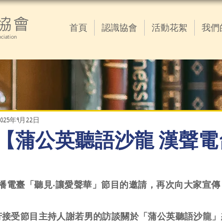
協會
首頁
認識協會
活動花絮
我們
ciation
2025年9月22日
09.22【蒲公英聽語沙龍 漢聲
感謝漢聲廣播電臺「聽見‧讓愛聲華」節目的邀請，再次向大家
芳接受節目主持人謝若男的訪談關於「蒲公英聽語沙龍」