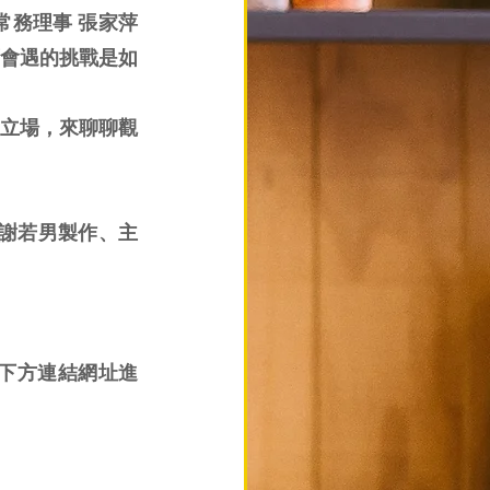
務理事 張家萍
會遇的挑戰是如
立場，來聊聊觀
謝若男製作、主
選下方連結網址進