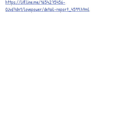
https://liff.line.me/1654275456-
0Jvd7dn1/lovepower/detail-report_4599.html