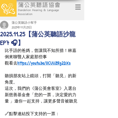
蒲公英聽語協會
Dandelion Hearing & Language
Association
蒲公英聽語小幫手
2025年11月25日
2025.11.25【蒲公英聽語沙龍
EP7 🎧】
比手語的爸媽，曾讓我不知所措！林嘉
俐來聊聾人家庭那些事
觀看去
https://
youtu.be/0CUUZRg2DXs
聽損朋友站上鏡頭，打開「聽見」的新
角度。
這次，我們的《蒲公英會客室》入選台
新慈善基金會「您的一票，決定愛的力
量 」邀你一起支持，讓更多聲音被聽見
🔗點擊連結投下支持的一票：