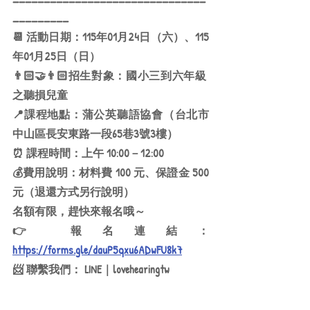
_________
📆 活動日期：115年01月24日（六）、115
年01月25日（日）
👨🏻‍🤝‍👨🏻招生對象：國小三到六年級
之聽損兒童
📍課程地點：蒲公英聽語協會（台北市
中山區長安東路一段65巷3號3樓）
⏰ 課程時間：上午 10:00－12:00
💰費用說明：材料費 100 元、保證金 500 
元（退還方式另行說明）
名額有限，趕快來報名哦～
👉 報名連結：
https://forms.gle/dauP5qxu6ADwFU8k7
📨 聯繫我們： LINE｜lovehearingtw