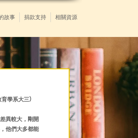
的故事
捐款支持
相關資源
】
教育學系大三)
差異較大，剛開
，他們大多都能