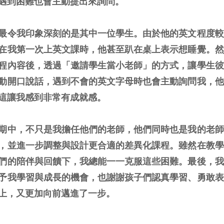
遇到困難也會主動提出來詢問。
最令我印象深刻的是其中一位學生。由於他的英文程度較
在我第一次上英文課時，他甚至趴在桌上表示想睡覺。然
程內容後，透過「邀請學生當小老師」的方式，讓學生彼
動開口說話，遇到不會的英文字母時也會主動詢問我，他
這讓我感到非常有成就感。
期中，不只是我擔任他們的老師，他們同時也是我的老師
，並進一步調整與設計更合適的差異化課程。雖然在教學
們的陪伴與回饋下，我總能一一克服這些困難。最後，我
予我學習與成長的機會，也謝謝孩子們認真學習、勇敢表
上，又更加向前邁進了一步。