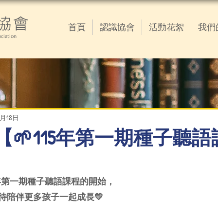
協會
首頁
認識協會
活動花絮
我們
ciation
3月18日
3.18【🌱115年第一期種子聽
5年第一期種子聽語課程的開始，
待陪伴更多孩子一起成長💛 