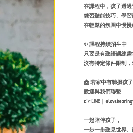
在課程中，孩子透過
練習聽能技巧、學習
在輕鬆的氛圍中慢慢
✨ 課程持續招生中
只要是有聽語訓練需
沒有特定條件限制，
📩 若家中有聽損孩
歡迎與我們聯繫
👉 LINE｜@lovehearing
一起陪伴孩子，
一步一步聽見世界、說