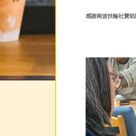
感謝南波扶輪社贊助