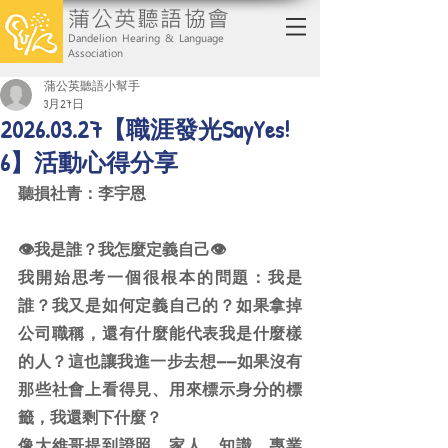
蒲公英聽語協會
Dandelion Hearing & Language
Association
蒲公英聽語小幫手
3月27日
2026.03.27【職涯發光SayYes!
6】活動心得分享
聽損社青：李宇恩
👁我是誰？我怎麼定義自己👁
我開始思考一個很根本的問題：我是
誰？我又是如何定義自己的？如果拿掉
公司職稱，還有什麼能代表我是什麼樣
的人？這也讓我進一步去想——如果沒有
那些社會上看得見、用來標示身分的標
籤，我還剩下什麼？
像大維哥提到證照、家人、知識、專業