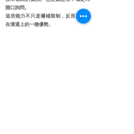
開口詢問。
這些能力不只是彌補限制，反而成為我
在溝通上的一種優勢。
我逐漸理解到，「限制」本身不一定只
是阻礙，它有時候更像是一種提醒，提
醒我用不同的方式去理解世界、也用不
同的方式與人連結。
當我不再急著把限制變成「沒有」，而
是試著與它共處、甚至善用它時，我好
像也更靠近一個更真實的自己。