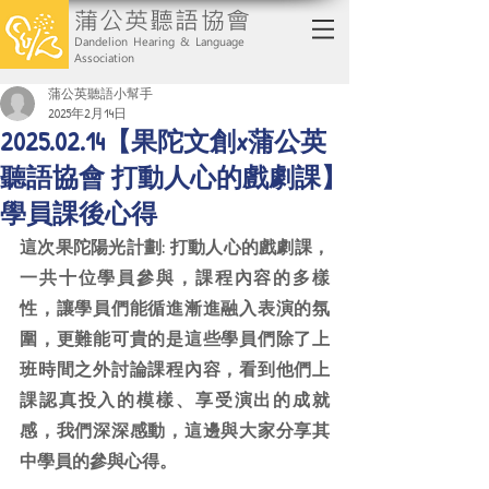
蒲公英聽語協會
Dandelion Hearing & Language
Association
蒲公英聽語小幫手
2025年2月14日
2025.02.14【果陀文創x蒲公英
聽語協會 打動人心的戲劇課】
學員課後心得
這次果陀陽光計劃: 打動人心的戲劇課，
一共十位學員參與，課程內容的多樣
性，讓學員們能循進漸進融入表演的氛
圍，更難能可貴的是這些學員們除了上
班時間之外討論課程內容，看到他們上
課認真投入的模樣、享受演出的成就
感，我們深深感動，這邊與大家分享其
中學員的參與心得。