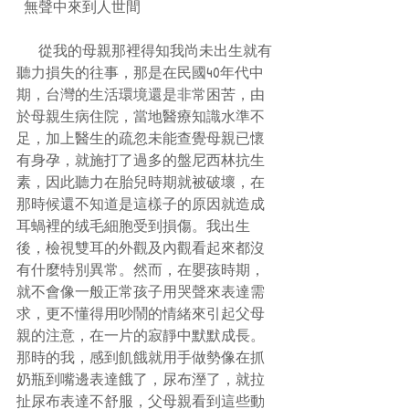
  無聲中來到人世間
      從我的母親那裡得知我尚未出生就有
聽力損失的往事，那是在民國40年代中
期，台灣的生活環境還是非常困苦，由
於母親生病住院，當地醫療知識水準不
足，加上醫生的疏忽未能查覺母親已懷
有身孕，就施打了過多的盤尼西林抗生
素，因此聽力在胎兒時期就被破壞，在
那時候還不知道是這樣子的原因就造成
耳蝸裡的绒毛細胞受到損傷。我出生
後，檢視雙耳的外觀及內觀看起來都沒
有什麼特別異常。然而，在嬰孩時期，
就不會像一般正常孩子用哭聲來表達需
求，更不懂得用吵鬧的情緒來引起父母
親的注意，在一片的寂靜中默默成長。
那時的我，感到飢餓就用手做勢像在抓
奶瓶到嘴邊表達餓了，尿布溼了，就拉
扯尿布表達不舒服，父母親看到這些動