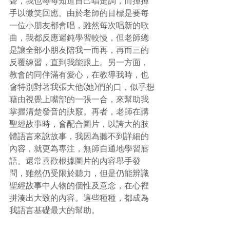
聲，我也每每知道自己唱走調，而揮揮
手以微笑回應。由於老師的目標是要每
一位小朋友都會唱，雖然每次唱新的歌
曲，我都反應遲鈍學習較慢，但老師總
是讓全部小朋友陪我一而再，再而三的
反覆練習，直到我能跟上。另一方面，
教會的同伴滿有愛心，在教導我時，也
會特別對著我張大他(她)們的口，似乎想
藉由視覺上嘴部的一張一合，來幫助我
掌握清楚發音的訣竅。再者，老師在講
聖經故事時，會配合圖片，以誇大的肢
體語言來說故事，我因為聽不到詳細的
內容，就更為專注，無師自通地學習唇
語。還常喜歡根據圖片的內容舉手發
問，雖然仍受限於聽力，但是仍能辨識
聖經故事中人物的個性及意念，在心裡
拼湊出大致的內容。這些種種，都成為
我語言基礎最大的幫助。