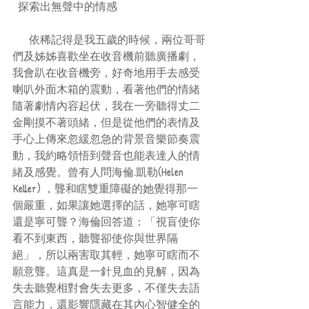
  探索出無聲中的情感
      依稀記得是我五歲的時候，兩位哥哥
們及姊姊喜歡坐在收音機前聽廣播劇，
我會趴在收音機旁，好奇地用手去感受
喇叭外面木箱的震動，看著他們的情緒
隨著劇情內容起伏，我在一旁聽得丈二
金剛摸不著頭緒，但是從他們的表情及
手心上傳來忽緩忽急的背景音樂節奏震
動，我約略領悟到聲音也能表達人的情
緒及感覺。曾有人問海倫.凱勒(Helen 
Keller) ，聾和瞎雙重障礙的她覺得那一
個嚴重，如果讓她選擇的話，她寧可瞎
還是寧可聾？海倫回答道：「視盲使你
看不到東西，聽聾卻使你與世界隔
絕」，所以兩害取其輕，她寧可瞎而不
願意聾。這真是一針見血的見解，因為
失去聽覺相對會失去更多，不僅失去語
言能力，還影響隱藏在其內心智健全的