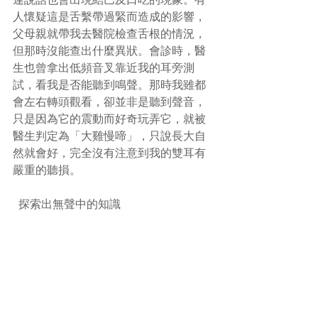
人懷疑這是舌繫帶過緊而造成的影響，
父母親就帶我去醫院檢查舌根的情況，
但那時沒能查出什麼異狀。會診時，醫
生也曾拿出低頻音叉靠近我的耳旁測
試，看我是否能聽到鳴聲。那時我雖都
會左右轉頭觀看，卻並非是聽到聲音，
只是因為它的震動而好奇玩弄它，就被
醫生判定為「大雞慢啼」，只說長大自
然就會好，完全沒有注意到我的雙耳有
嚴重的聽損。
  探索出無聲中的知識