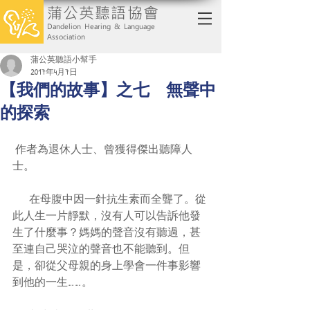
蒲公英聽語協會
Dandelion Hearing & Language
Association
蒲公英聽語小幫手
2017年4月7日
【我們的故事】之七 無聲中
的探索
 作者為退休人士、曾獲得傑出聽障人
士。
      在母腹中因一針抗生素而全聾了。從
此人生一片靜默，沒有人可以告訴他發
生了什麼事？媽媽的聲音沒有聽過，甚
至連自己哭泣的聲音也不能聽到。但
是，卻從父母親的身上學會一件事影響
到他的一生……。