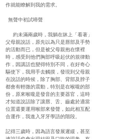
作就能瞭解到我的需求。
  無聲中初試啼聲
      約未滿兩歲時，我躺在牀上「看著」
父母親說話，原先以為只是唇部及手勢
的活動而已，但是被父母親抱在懷裡
時，感受到他們胸部呼吸起伏的規律動
作，因講話也變得特別不同，在好奇心
驅使下，我用手去觸摸，發現到父母親
在說話的時候，除了胸部、背部及脖子
都會有輕微的震動，特別是在喉嚨的部
份，原來喉嚨是發音的主要器官，這時
才知道說話除了讓唇、舌、齒處於適當
位置還要運用喉部來發聲，如此相互配
合運作，我進入牙牙學語的階段。
記得三歲時，因為語言發展遲緩，甚至
連說話也會出現結巴及口吃的現象。有