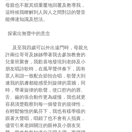
母親也不厭其煩重覆地回覆及教導我，
這時候我瞭解到人與人之間對話的聲音
能傳達知識及想法。
  探索出無聲中的意念
      及至我四歲可以外出遠門時，母親允
許兩位哥哥及姊姊帶著我去參加教會的
兒童班聚會，我歡喜地發現到老師及小
朋友唱詩歌時，在風琴聲伴奏下，因有
眾人和諧一致配合節拍合唱，歌聲大到
連我的肌膚都能感受到旋律的震撼，同
時，帶著旋律的歌聲，使口腔內的唇、
舌、齒的張合動作更為緩慢，我也就更
容易清楚觀察到每一個發音的規律性，
在輕鬆愉悅的氣芬下，我也有樣學樣的
跟著大聲唱，唱錯了也不會有人指責，
儘管引來老師關注的眼神及小朋友笑