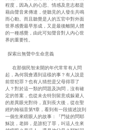
程度，因為人的心思、情感及意志都是
藉由聲音來傳達，使聽見的人發生共鳴
而心動。而且聽覺是人的五官中對外面
世界感覺最早形成，又是最後離開人體
的一種感覺，由此可知聲音對人內心世
界的重要性。
  探索出無聲中生命意義
      在那個民智未開的年代常常有人問
起，為何我會遇到這樣的事？有人說是
前世犯罪？也有人猜想是父母得罪了
人？對於這一類的問題及詢問，沒有確
定的答案，也從未去特別留意或躲避人
的差異眼光對待，直到長大後，從在聖
經約翰福音第9章，看到有一段描述說到
一個生來瞎眼人的故事：『門徒的問耶
穌說，老師，是誰犯了罪，叫這人生來