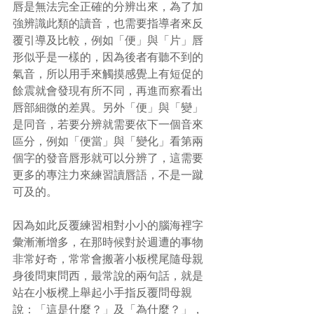
唇是無法完全正確的分辨出來，為了加
強辨識此類的讀音，也需要指導者來反
覆引導及比較，例如「便」與「片」唇
形似乎是一樣的，因為後者有聽不到的
氣音，所以用手來觸摸感覺上有短促的
餘震就會發現有所不同，再進而察看出
唇部細微的差異。另外「便」與「變」
是同音，若要分辨就需要依下一個音來
區分，例如「便當」與「變化」看第兩
個字的發音唇形就可以分辨了，這需要
更多的專注力來練習讀唇語，不是一蹴
可及的。
因為如此反覆練習相對小小的腦海裡字
彙漸漸增多，在那時候對於週遭的事物
非常好奇，常常會搬著小板櫈尾隨母親
身後問東問西，最常說的兩句話，就是
站在小板櫈上舉起小手指反覆問母親
說：「這是什麼？」及「為什麼？」，