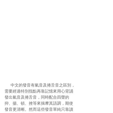
      中文的發音有氣音及捲舌音之區別，
需要經過特別指點再靠記憶來用心背誦
發出氣音及捲舌音，同時配合四聲的
抑、揚、頓、挫等來揣摩其語調，期使
發音更清晰。然而這些發音單純只靠讀