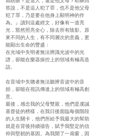
就瞎眼？是這人，還是他父母？耶穌回
答說，不是這人犯了罪，也不是他父母
犯了罪，乃是要在他身上顯明神的作
為。』讀到這處經文，好像有一道亮
光，豁然照亮全心，除去所有陰影。原
來不同的人生，有不同層次的意義，更
能顯出生命的豐盛：
在光域中失明者無法辨識光波中的光
譜，卻能在樂器操控上的領域有極高造
詣。
在音域中失聰者無法聽辨音波中的音
頻，卻能在視訊傳達上的領域有極高創
意。
最後，感念我的父母雙親，他們是虔誠
基督徒的榜樣，在我日後面臨每個階段
的人生關卡，他們所給予我最大的幫助
就是在背後持續禱告，賦予我堅定的信
仰與堅韌的基因。為我開了一扇窗，因