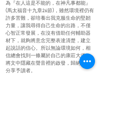
為『在人這是不能的，在神凡事都能』
(馬太福音十九章26節)，雖然環境裡仍有
許多苦難，卻培養出我克服生命的堅韌
力量，讓我尋得自己生命的出路，不僅
心智正常發展，在沒有借助任何輔助器
材下，就夠將意念完整表達清楚，建立
起說話的信心。所以無論環境如何，相
信總會找到一條屬於自己的康莊大道。
將文中隱藏在聲音裡的啟發，歸納如下
分享予讀者。
  認識聽損兒的心內世界
  1.在語言上 
      聾並不等於啞：「聽不到就不會說
話」是一個錯誤、老舊的觀念，因為聽
覺和語言帶有密切的關係，所以聽損兒
的語言發展通常會較一般人來得遲且