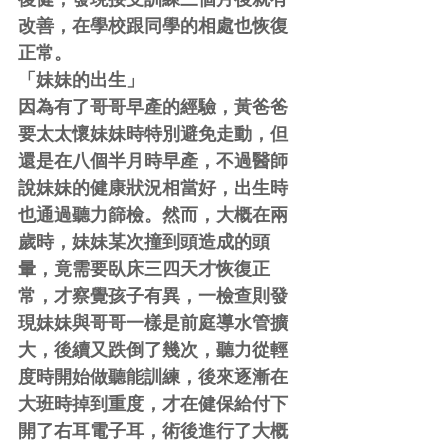
改善，在學校跟同學的相處也恢復
正常。
「妹妹的出生」
因為有了哥哥早產的經驗，黃爸爸
要太太懷妹妹時特別避免走動，但
還是在八個半月時早產，不過醫師
說妹妹的健康狀況相當好，出生時
也通過聽力篩檢。然而，大概在兩
歲時，妹妹某次撞到頭造成的頭
暈，竟需要臥床三四天才恢復正
常，才察覺孩子有異，一檢查則發
現妹妹與哥哥一樣是前庭導水管擴
大，後續又跌倒了幾次，聽力從輕
度時開始做聽能訓練，後來逐漸在
大班時掉到重度，才在健保給付下
開了右耳電子耳，術後進行了大概