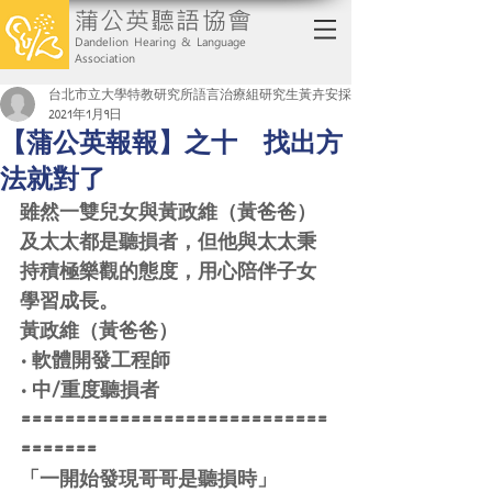
蒲公英聽語協會
Dandelion Hearing & Language
Association
台北市立大學特教研究所語言治療組研究生黃卉安採訪報導
2021年1月9日
【蒲公英報報】之十 找出方
法就對了
雖然一雙兒女與黃政維（黃爸爸）
及太太都是聽損者，但他與太太秉
持積極樂觀的態度，用心陪伴子女
學習成長。
黃政維（黃爸爸）
• 軟體開發工程師
• 中/重度聽損者
============================
=======
「一開始發現哥哥是聽損時」