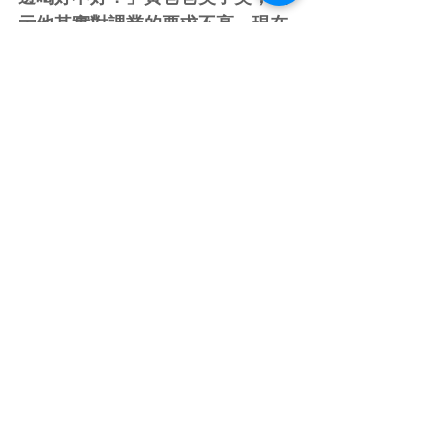
示他其實對課業的要求不高，現在
最希望兒子女兒能夠活潑快樂，且
在未來的日子裡，能成為一個勤
奮、願意正面解決困難的大人。