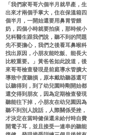
「我們家哥哥六個半月就早產，生
出來才兩個手掌大，住在保溫箱四
個半月，一開始還要用鼻胃管餵
奶，四個小時就要拍痰，那時候小
兒科醫生跟我們說，聽不到的問題
先不要擔心，我們之後看耳鼻喉科
找出原因，小朋友能吃飯、能長大
比較重要。」黃爸爸如此說道，後
來哥哥檢查發現是前庭導水管擴大
導致中度聽損，原本戴助聽器還可
以聽得到，到了幼兒園時剛開始都
還交得到朋友，因為定期檢查發現
聽能往下掉，小朋友在幼兒園因為
聽不到別人說話，人際關係受挫，
才決定在當時健保還未給付時自費
開電子耳，並且接受一連串的聽能
復健，發現接受訓練三個月後就有