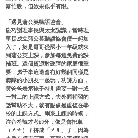
幫忙教，但效果似乎有限。
「遇見蒲公英聽語協會」
碰巧謝理事長與太太認識，當時理
事長成立蒲公英聽語協會便一起加
入了，於是哥哥從國小一年級就來
到蒲公英上課，參加每週免費的課
輔班。這個資源對聽障的家庭很重
要，孩子來這邊會有好幾個同樣是
聽障的小朋友一起玩，功課方面，
黃爸爸表示孩子特別需要一對一或
一對二的上課方式，去外面補習的
話幫助不大，就有點像是重複在學
校的上課方式。剛來上課的時候，
注音符號才考60分，像是會把車
（ㄔㄜ）子拼成「ㄔㄦ」子，因為