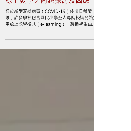
線上教學之問題探討及因應
鑑於新型冠狀病毒（COVID-19）疫情日益嚴
峻，許多學校包含國民小學至大專院校皆開始採
用線上教學模式（e-learning）。聽損學生由於
聽力損失的影響，在此模式學習下會面臨哪些問
題以及可行的因應措施為何，是本文關心的重
點。因此以下將深入探討線上教學於聽損學生的
優勢與限制...