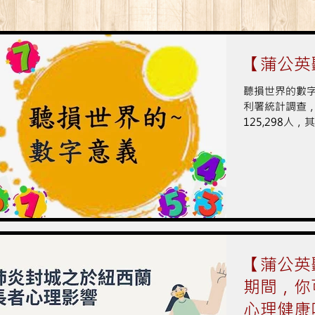
【蒲公英
聽損世界的數字
利署統計調查
125,298人，
之年齡區間則佔
特殊教育通報網
人數有1,054人
【蒲公英
期間，你
心理健康