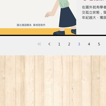
在國外就有學
交孤立狀態，
年紀越大、獨
大家更為關心
久、是否配戴
態互為因果？...
1
2
3
4
5