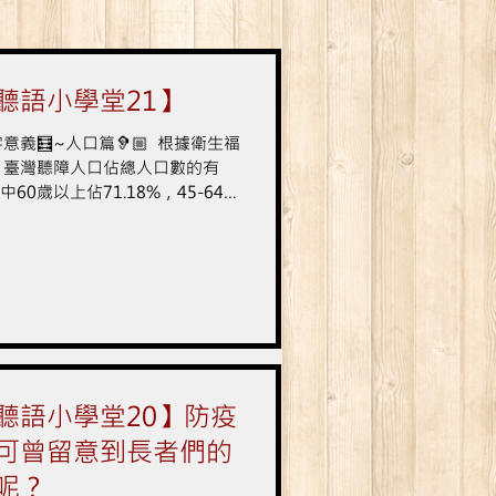
聽語小學堂21】
意義🧮~人口篇🦻🏼 根據衛生福
，臺灣聽障人口佔總人口數的有
其中60歲以上佔71.18%，45-64歲
了18.09%的比例。 學生部分，
109年統計資料大專院校聽障學生
、高中職以下...
聽語小學堂20】防疫
可曾留意到長者們的
呢？